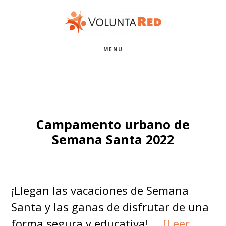
Saltar
Saltar
al
al
contenido
pie
MENU
principal
de
página
Campamento urbano de
Semana Santa 2022
¡Llegan las vacaciones de Semana
Santa y las ganas de disfrutar de una
forma segura y educativa! …
[Leer