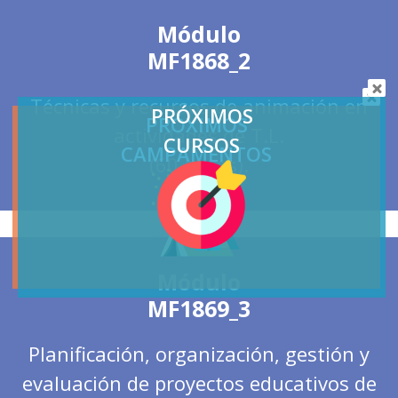
Módulo
MF1868_2
Técnicas y recursos de animación en
PRÓXIMOS
PRÓXIMOS
actividades de T.L.
CURSOS
CAMPAMENTOS
(60 horas).
Módulo
MF1869_3
Planificación, organización, gestión y
evaluación de proyectos educativos de