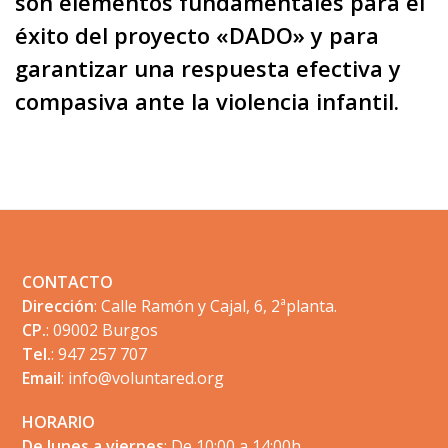
son elementos fundamentales para el
éxito del proyecto «DADO» y para
garantizar una respuesta efectiva y
compasiva ante la violencia infantil.
Footer
CONTACTO
Dirección
: Calle Ramón y Cajal, 6, 2ªplanta.
CP.
: 09002 Burgos
Tel.
: 947 257 707
Email
:
info@voluntared.org
HORARIO
De lunes a viernes
: De 10:00 a 14:00h.