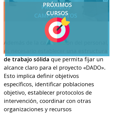
PRÓXIMOS
PRÓXIMOS
CURSOS
CAMPAMENTOS
Además de la capacitación del personal,
es necesario establecer
una estructura
de trabajo sólida
que permita fijar un
alcance claro para el proyecto «DADO».
Esto implica definir objetivos
específicos, identificar poblaciones
objetivo, establecer protocolos de
intervención, coordinar con otras
organizaciones y recursos