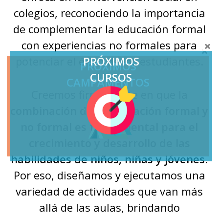
colegios, reconociendo la importancia
de complementar la educación formal
con experiencias no formales para
PRÓXIMOS
potenciar el éxito de los estudiantes.
PRÓXIMOS
CURSOS
CAMPAMENTOS
Creemos firmemente en que la
combinación de la educación formal y
no formal es fundamental para el
crecimiento y desarrollo de las
habilidades de niños, niñas y jóvenes
.
Por eso, diseñamos y ejecutamos una
variedad de actividades que van más
allá de las aulas, brindando