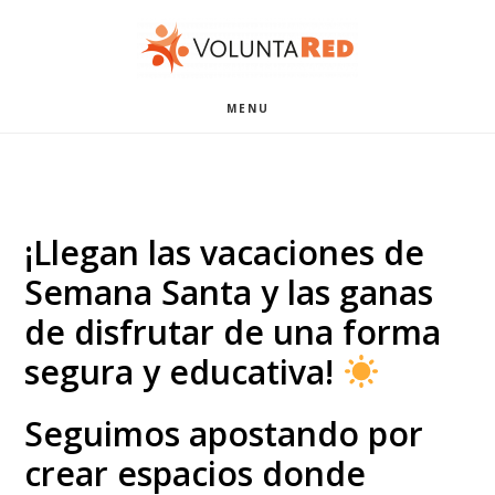
Saltar
Saltar
al
al
contenido
pie
MENU
principal
de
página
¡Llegan las vacaciones de
Semana Santa y las ganas
de disfrutar de una forma
segura y educativa!
Seguimos apostando por
crear espacios donde