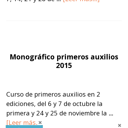
de
Curso
coordina
de
tiempo
libre
Monográfico primeros auxilios
Octubre-
2015
Diciembr
2015
Curso de primeros auxilios en 2
ediciones, del 6 y 7 de octubre la
primera y 24 y 25 de noviembre la …
acerca
[Leer más...]