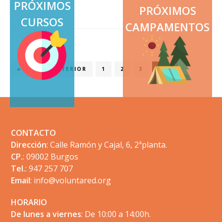
PRÓXIMOS
de
PRÓXIMOS
CURSOS
Monográfico
CAMPAMENTOS
primeros
auxilios
2015
IR
PÁGINA
PÁGINA
PÁGINA
PÁGINA
«
PÁGINA ANTERIOR
1
2
3
4
A
LA
Footer
CONTACTO
Dirección
: Calle Ramón y Cajal, 6, 2ªplanta.
CP.
: 09002 Burgos
Tel.
: 947 257 707
Email
:
info@voluntared.org
HORARIO
De lunes a viernes
: De 10:00 a 14:00h.