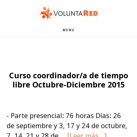
Saltar
Saltar
al
al
contenido
pie
MENU
principal
de
página
Curso coordinador/a de tiempo
libre Octubre-Diciembre 2015
- Parte presencial: 76 horas Días: 26
de septiembre y 3, 17 y 24 de octubre,
acerca
7, 14, 21 y 28 de …
[Leer más...]