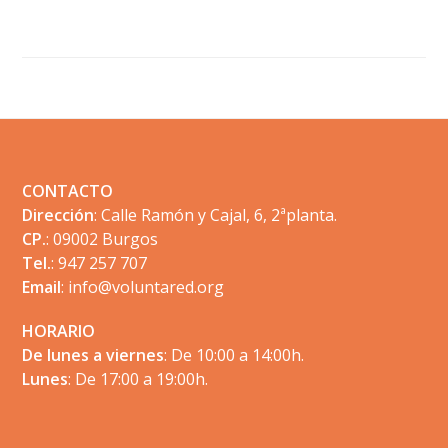
de
Mejoras
en
las
Footer
instalaciones
del
CONTACTO
aula
Dirección
: Calle Ramón y Cajal, 6, 2ªplanta.
CP.
: 09002 Burgos
rural
Tel.
: 947 257 707
Email
:
info@voluntared.org
HORARIO
De lunes a viernes
: De 10:00 a 14:00h.
Lunes
: De 17:00 a 19:00h.