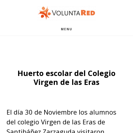
Saltar
Saltar
al
al
contenido
pie
MENU
principal
de
página
Huerto escolar del Colegio
Virgen de las Eras
El día 30 de Noviembre los alumnos
del colegio Virgen de las Eras de
Santibáñez Zarzaguda visitaron …