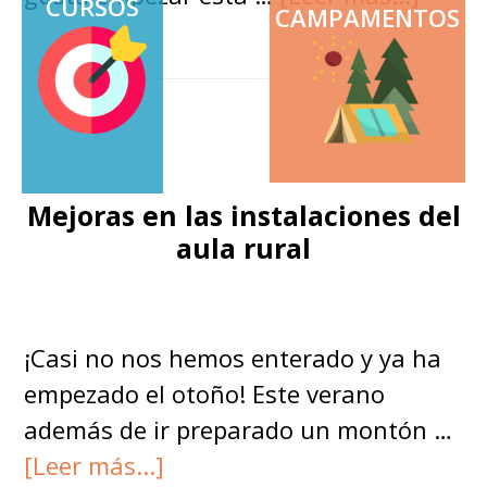
CURSOS
CAMPAMENTOS
de
Taller
del
ciclo
del
pan,
Mejoras en las instalaciones del
¿qué
aula rural
vamo
a
apren
¡Casi no nos hemos enterado y ya ha
empezado el otoño! Este verano
además de ir preparado un montón …
acerca
[Leer más...]