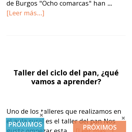
de Burgos "Ocho comarcas" han …
acerca
[Leer más...]
de
Un
espacio
alternativo
para
la
Taller del ciclo del pan, ¿qué
educación
vamos a aprender?
ambiental
en
Santibañez
Uno de los talleres que realizamos en
Zarzaguda
el aula rural es el taller del pan Nos
PRÓXIMOS
PRÓXIMOS
acerc
gusta empezar esta …
[Leer más...]