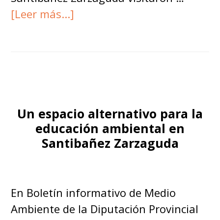
acerca
[Leer más...]
de
Huerto
escolar
del
Colegio
Virgen
Un espacio alternativo para la
de
educación ambiental en
Santibañez Zarzaguda
las
Eras
En Boletín informativo de Medio
Ambiente de la Diputación Provincial