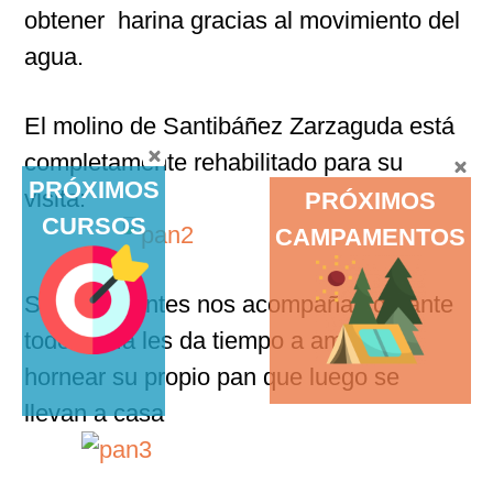
obtener harina gracias al movimiento del
agua.
El molino de Santibáñez Zarzaguda está
completamente rehabilitado para su
PRÓXIMOS
visita:
PRÓXIMOS
CURSOS
CAMPAMENTOS
Si los visitantes nos acompañan durante
todo el día les da tiempo a amasar y
hornear su propio pan que luego se
llevan a casa