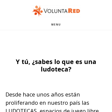
Saltar
Saltar
al
al
contenido
pie
MENU
principal
de
página
Y tú, ¿sabes lo que es una
ludoteca?
Desde hace unos años están
proliferando en nuestro país las
LUDOTECAS, espacios de juego libre