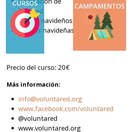
Decoración de
CURSOS
CAMPAMENTOS
Navidad
Gorros navideños
Figuras navideñas
Precio del curso: 20€
Más información:
info@voluntared.org
www.facebook.com/voluntared
@voluntared
www.voluntared.org