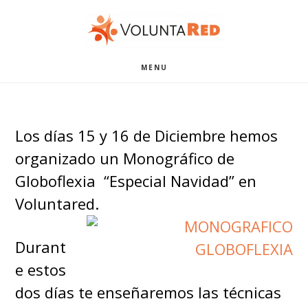
Saltar
Saltar
al
al
contenido
pie
MENU
principal
de
página
Los días 15 y 16 de Diciembre hemos
organizado un Monográfico de
Globoflexia “Especial Navidad” en
Voluntared.
Durant
e estos
dos días te enseñaremos las técnicas